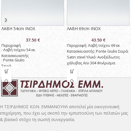
ΛΑΒΗ 54cm INOX
ΛΑΒΗ 69cm INOX
37.50
€
43.50
€
Περιγραφή
Περιγραφή: Λαβή τοίχου 69 εκ.
: Λαβή τοίχου 54 εκ.
Κατασκευαστής: Ponte Giulio Σειρά:
Κατασκευαστής
Satin steel Υλικό: Ανοξείδωτος
: Ponte Giulio
χάλυβας Aisi 304 Φινίρισμα:
Σειρά
Χρώμιο σατινέ
: Satin steel
Υλικό
: Ανοξείδωτος χάλυβας Aisi 304
Φινίρισμα
: Χρώμιο σατινέ
H ΤΣΙΡΔΗΜΟΣ ΚΩΝ. ΕΜΜΑΝΟΥΗΛ αποτελεί μία οικογενειακή
επιχείρηση, που έχει ως σκοπό την εμπιστοσύνη των πελατών μας
& βασικό στόχο τη σωστή συνεργασία.