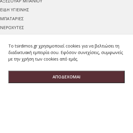
ΑΞΕΣΟΥΑΡ ΜΠΑΝΙΟΥ
ΕΙΔΗ ΥΓΙΕΙΝΗΣ
ΜΠΑΤΑΡΙΕΣ
ΝΕΡΟΧΥΤΕΣ
ΠΛΑΚΑΚΙΑ
ΝΙΠΤΗΡΕΣ
To tsirdimos.gr χρησιμοποιεί cookies για να βελτιώσει τη
ΑΠΟΡΡΟΦΗΤΗΡΕΣ
διαδικτυακή εμπειρία σου. Εφόσον συνεχίσεις, συμφωνείς
ΣΦΡΑΓΙΣΤΙΚΑ & ΣΤΕΓΑΝΩΤΙΚΑ
με την χρήση των cookies από εμάς.
ΠΡΟΪΟΝΤΑ ΠΛΑΚΙΔΙΩΝ
ΠΡΟΪΟΝΤΑ ΥΔΡΑΥΛΙΚΩΝ
ΑΠΟΔΕΧΟΜΑΙ
ΑΝΤΛΙΕΣ ΘΕΡΜΟΤΗΤΑΣ
ΑΤΟΜΙΚΕΣ ΜΟΝΑΔΕΣ ΘΕΡΜΟΤΗΤΑΣ
ΚΑΛΟΡΙΦΕΡ
NEWSLETTER
Εγγραφείτε στο newsletter μας και ενημερωθείτε πρώτοι για τα νέα